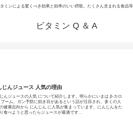
タミンによる驚くべき効果と効率のいい摂取。たくさん含まれる食品等
ビタミン Q ＆ A
んじんジュース 人気の理由
じんジュースの人気 について紹介します。明らかにいまは β-カロ
 ブーム。ガン予防に効き目があるという話が注目され、多くの人
の健康志向から にんじん に人気が集まっています。にんじんをた
り食べようと思ったらジュースが最適です...