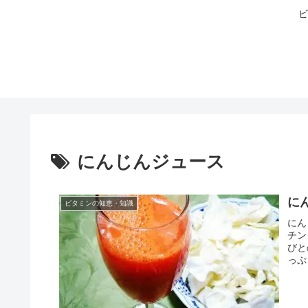
ビ
にんじんジュース
に
ビタミンの知恵・知識
にん
チン
びと
っぷ