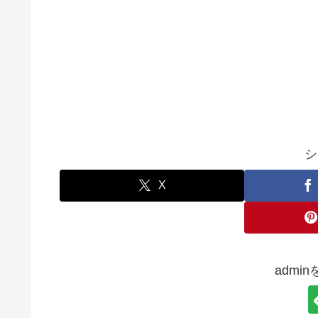
シ
X
admi