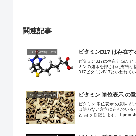
関連記事
ビタミンB17 は存在
ビタミンの知恵・知識
ビタミンB17は存在するのでし
ミンの烙印を押された有害な物
B17ビタミンB17といわれてい
ビタミン 単位表示 の
ビタミンの知恵・知識
ビタミン 単位表示 の意味 
は使わない方向に進んでいるが
と ㎍ を併記します。1 μg＝ 40