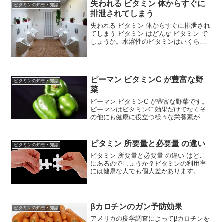
失われる ビタミン 体からすぐに
ビタミンの知恵・知識
排泄されてしまう
失われる ビタミン 体からすぐに排泄され
てしまう ビタミン はどんな ビタミン で
しょうか。水溶性のビタミンはいくら大
量にとっても危険はありません。
ピーマン ビタミンC が豊富な野
ビタミンの知恵・知識
菜
ピーマン ビタミンC が豊富な野菜です。
ピーマンはビタミンC 効果だけでなくそ
の他にも健康に役立つ様々な栄養素が含
まれています。以下に、ピーマンの栄養
価と健康効果についてまとめました。ピ
ーマン ビタミンC が多いピーマンの独特
ビタミン 所要量と必要量 の違い
ビタミンの知恵・知識
な香りは「ピラ...
ビタミン 所要量と必要量 の違い はどこ
にあるのでしょうか？ビタミンの利用率
には健康な人でも個人差があります。年
齢、性別、労働量によってビタミン所要
量は決まります。1 日に飲む ビタミン の
量 所要量 飽和量 常用量 を紹介していま
す。所要...
βカロチンのガン予防効果
ビタミンの知恵・知識
アメリカの疫学調査によってβカロチンを