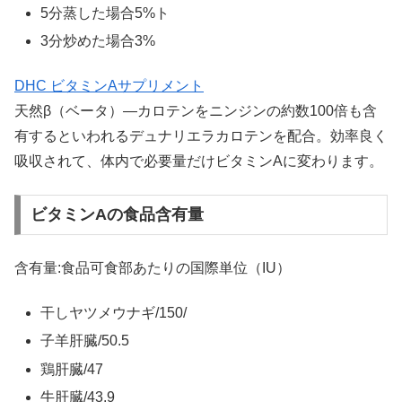
5分蒸した場合5%ト
3分炒めた場合3%
DHC ビタミンAサプリメント
天然β（ベータ）―カロテンをニンジンの約数100倍も含
有するといわれるデュナリエラカロテンを配合。効率良く
吸収されて、体内で必要量だけビタミンAに変わります。
ビタミンAの食品含有量
含有量:食品可食部あたりの国際単位（IU）
干しヤツメウナギ/150/
子羊肝臓/50.5
鶏肝臓/47
牛肝臓/43.9