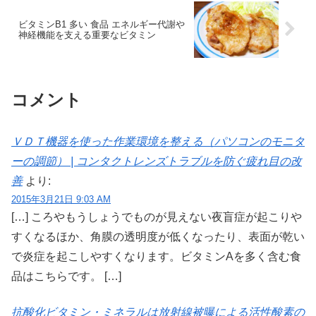
ビタミンB1 多い 食品 エネルギー代謝や
神経機能を支える重要なビタミン
コメント
ＶＤＴ機器を使った作業環境を整える（パソコンのモニタ
ーの調節） | コンタクトレンズトラブルを防ぐ疲れ目の改
善
より:
2015年3月21日 9:03 AM
[…] ころやもうしょうでものが見えない夜盲症が起こりや
すくなるほか、角膜の透明度が低くなったり、表面が乾い
で炎症を起こしやすくなります。ビタミンAを多く含む食
品はこちらです。 […]
抗酸化ビタミン・ミネラルは放射線被曝による活性酸素の