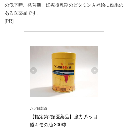
の低下時、発育期、妊娠授乳期のビタミンＡ補給に効果の
ある医薬品です。
[PR]
八ツ目製薬
【指定第2類医薬品】強力 八ッ目
鰻キモの油 300球