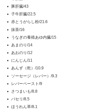
豚肝臓/43
子牛肝臓/22.5
赤とうがらし粉/21.6
抹茶/16
うなぎの養殖あゆ内臓/15
あまのり/14
あおのり/12
にんじん/11
あんず（乾）/10.9
ソーセージ（レバー）/9.3
レバーペースト/9
さつまいも/8.8
パセリ/8.5
ほうれん草/8.1