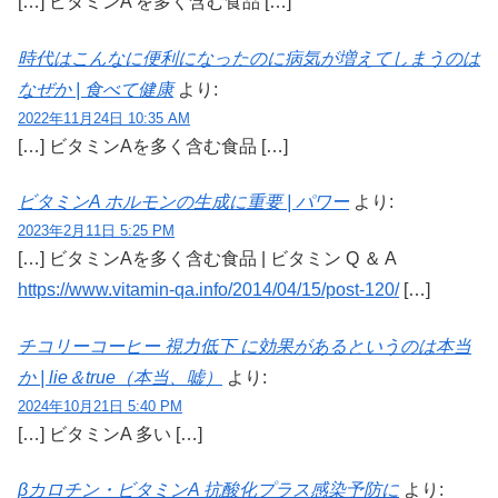
[…] ビタミンA を多く含む食品 […]
時代はこんなに便利になったのに病気が増えてしまうのは
なぜか | 食べて健康
より:
2022年11月24日 10:35 AM
[…] ビタミンAを多く含む食品 […]
ビタミンA ホルモンの生成に重要 | パワー
より:
2023年2月11日 5:25 PM
[…] ビタミンAを多く含む食品 | ビタミン Q ＆ A
https://www.vitamin-qa.info/2014/04/15/post-120/
[…]
チコリーコーヒー 視力低下 に効果があるというのは本当
か | lie＆true（本当、嘘）
より:
2024年10月21日 5:40 PM
[…] ビタミンA 多い […]
βカロチン・ビタミンA 抗酸化プラス感染予防に
より: