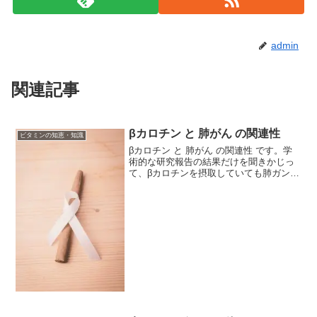
admin
関連記事
βカロチン と 肺がん の関連性
ビタミンの知恵・知識
βカロチン と 肺がん の関連性 です。学
術的な研究報告の結果だけを聞きかじっ
て、βカロチンを摂取していても肺ガンに
なりやすいと考えるのは早計です。二重
盲検法による6年間の調査アメリカのガン
研究所とフィンランドのヘルシンキ大学
とが共同で次の...