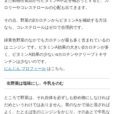
また動物性食品からビタミンA不足を補おうとすると、力
ロリーやコレステロールの心配も出てきます。
その点、野菜のβカロチンからビタミンAを補給する方法
なら、コレステロールはゼロで合理的です。
緑黄色野菜のなかでも力ロチンが最も多く含まれているの
は ニンジン です。ビタミンA効果の大きいβカロチンが多
く、ビタミンA効果の少ないαカロチンやクリープトキサ
ンチンは少ないのです。
にんじん プロフィール
はこちら。
生野菜は塩味にし、牛乳をのむ
ところで野菜は、それ自体を必ずしも炒め物にしなければ
だめというわけではありません。胃のなかで油と混ざれば
よく、たとえば生のニンジンをかじり、そのあとで牛乳な