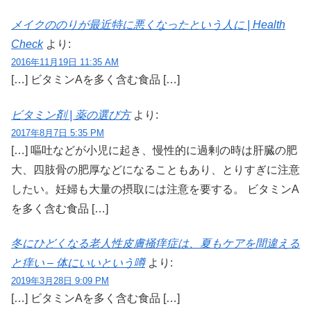
メイクののりが最近特に悪くなったという人に | Health
Check
より:
2016年11月19日 11:35 AM
[…] ビタミンAを多く含む食品 […]
ビタミン剤 | 薬の選び方
より:
2017年8月7日 5:35 PM
[…] 嘔吐などが小児に起き、慢性的に過剰の時は肝臓の肥
大、四肢骨の肥厚などになることもあり、とりすぎに注意
したい。妊婦も大量の摂取には注意を要する。 ビタミンA
を多く含む食品 […]
冬にひどくなる老人性皮膚掻痒症は、夏もケアを間違える
と痒い – 体にいいという噂
より:
2019年3月28日 9:09 PM
[…] ビタミンAを多く含む食品 […]