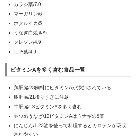
カラシ葉/7.0
マーガリン/6
ホタルイカ/5
うなぎ白焼き/5
クレソン/4.9
しそ葉/4.9
ビタミンAを多く含む食品一覧
鶏肝臓/23飼料にビタミンAが添加されている
豚肝臓/21摂りすぎに注意
牛肝臓/13ビタミンAを多く含む
やつめうなぎ/12ビタミンAはウナギの5倍
にんじん/1.23油を使って料理するとカロテンが吸収
されやすい