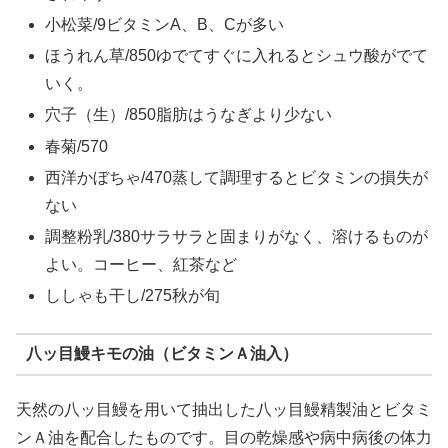
小松菜/9ビタミンA、B、Cが多い
ほうれん草/850ゆでてすぐに入れるとシュウ酸がでて
いく。
穴子（生）/850脂肪はうなぎより少ない
春菊/570
西洋かぼちゃ/470蒸して調理するとビタミンの損失が
ない
調整粉乳/380サラサラと固まりがなく、溶けるものが
よい。コーヒー、紅茶など
ししゃも干し/275秋が旬
八ッ目鰻キモの油（ビタミンＡ油入）
天然の八ッ目鰻を用いて抽出した八ッ目鰻精製油とビタミ
ンＡ油を配合したものです。目の乾燥感や病中病後の体力