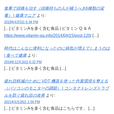
食事で頭痛を治す（頭痛持ちの人が補うべき6種類の栄
養） | 健康マニア
より:
2019年4月5日 6:34 PM
[…] ビタミンAを多く含む食品 | ビタミン Q ＆ A
https://www.vitamin-qa.info/2014/04/15/post-120/
[…]
時代はこんなに便利になったのに病気が増えてしまうのは
| 食べて健康
より:
2019年12月16日 6:32 PM
[…] ビタミンAを多く含む食品 […]
疲れ目軽減のために VDT 機器を使った作業環境を整える
（パソコンのモニターの調節） | コンタクトレンズトラブ
ルを防ぐ疲れ目の改善
より:
2021年6月28日 2:59 PM
[…] ビタミンAを多く含む食品はこちらです。 […]