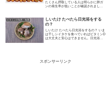
たくさん摂取している人は明らかに肺ガ
ンの発生率が低いことが確認されまし
た。βカロチンには「兄弟」がいるβカロ
チンには幾何学異性体といって、恰好は
同じなのに性質の異なる「兄弟」が存在
しいたけ たべたら日光浴をする
ビタミンの知恵・知識
します。その化学構造を...
の？
しいたけ たべたら日光浴をするの？ いま
は干しシイタケを食べていればビタミンD
は大丈夫と安心はできません。日光浴を
して紫外線を受けないと ビタミンD とし
て働きません。ビタミンD の含有量を 生
と 干し で比較すると 生しいたけ 0.4 ...
スポンサーリンク