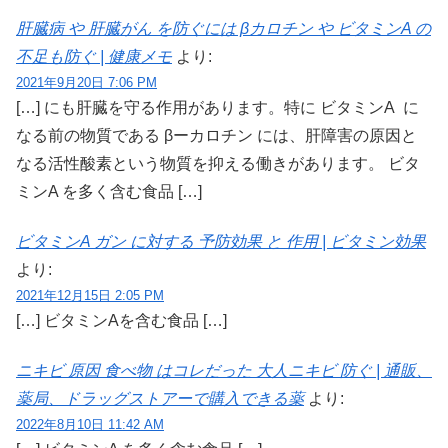
肝臓病 や 肝臓がん を防ぐには βカロチン や ビタミンA の
不足も防ぐ | 健康メモ
より:
2021年9月20日 7:06 PM
[…] にも肝臓を守る作用があります。特に ビタミンA に
なる前の物質である βーカロチン には、肝障害の原因と
なる活性酸素という物質を抑える働きがあります。 ビタ
ミンA を多く含む食品 […]
ビタミンA ガン に対する 予防効果 と 作用 | ビタミン効果
より:
2021年12月15日 2:05 PM
[…] ビタミンAを含む食品 […]
ニキビ 原因 食べ物 はコレだった 大人ニキビ 防ぐ | 通販、
薬局、ドラッグストアーで購入できる薬
より:
2022年8月10日 11:42 AM