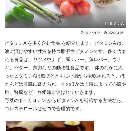
ビタミンA
2014.04.15
2026.03.06
ビタミンA を多く含む食品 を紹介します。ビタミンA は、
油に溶けやすい性質を持つ脂溶性ビタミンです。多く含ま
れる食品は、ヤツメウナギ、豚レバー、鶏レバー、ウナ
ギ、バター、鶏卵などの動物性食品です。 体のなかに入
ったビタミンAは脂肪とともに小腸から吸収されると、ほ
とんどは肝臓に蓄えられ、そのほかは血液によって心臓や
肺、腎臓など、各組織に運ばれていきます。
野菜の β－カロテン からビタミンA を補給する方法なら、
コレステロールはゼロで合理的です。