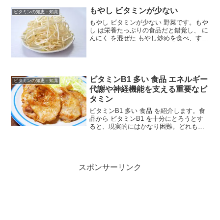
ミンが減ってしまうから...
もやし ビタミンが少ない
ビタミンの知恵・知識
もやし ビタミンが少ない 野菜です。もや
し は栄養たっぶりの食品だと錯覚し、 に
んにく を混ぜた もやし炒めを食べ、すっ
かりスタミナがついた気分の人も多いは
ずです。 もやし なす きゅうりはビタミ
ンの供給源としては頼りない。まだキャ
ベツのほ...
ビタミンB1 多い 食品 エネルギー
ビタミンの知恵・知識
代謝や神経機能を支える重要なビ
タミン
ビタミンB1 多い 食品 を紹介します。食
品から ビタミンB1 を十分にとろうとす
ると、現実的にはかなり困難。どれもた
くさん食べるのが難しい食品ばかりだか
らです。サプリを活用する人が多いのも
そのためです。B1 はエネルギー代謝や神
経機能を支...
スポンサーリンク