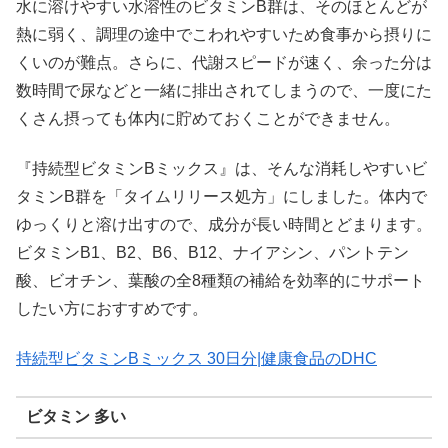
水に溶けやすい水溶性のビタミンB群は、そのほとんどが
熱に弱く、調理の途中でこわれやすいため食事から摂りに
くいのが難点。さらに、代謝スピードが速く、余った分は
数時間で尿などと一緒に排出されてしまうので、一度にた
くさん摂っても体内に貯めておくことができません。
『持続型ビタミンBミックス』は、そんな消耗しやすいビ
タミンB群を「タイムリリース処方」にしました。体内で
ゆっくりと溶け出すので、成分が長い時間とどまります。
ビタミンB1、B2、B6、B12、ナイアシン、パントテン
酸、ビオチン、葉酸の全8種類の補給を効率的にサポート
したい方におすすめです。
持続型ビタミンBミックス 30日分|健康食品のDHC
ビタミン 多い