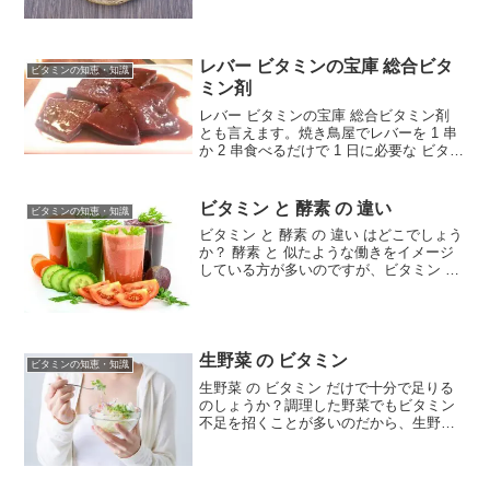
り、 4 割で欠乏しています。 ビタミンD
が不足すると血中カルシウム濃度を維持
す...
レバー ビタミンの宝庫 総合ビタ
ビタミンの知恵・知識
ミン剤
レバー ビタミンの宝庫 総合ビタミン剤
とも言えます。焼き鳥屋でレバーを 1 串
か 2 串食べるだけで 1 日に必要な ビタミ
ンA は十分です。レバーには ビタミンA
やB、鉄分、亜鉛などが含まれ栄養豊富で
すが、鶏レバーはこの３種類の中でも...
ビタミン と 酵素 の 違い
ビタミンの知恵・知識
ビタミン と 酵素 の 違い はどこでしょう
か？ 酵素 と 似たような働きをイメージ
している方が多いのですが、ビタミン と
の大きな違いは、酵素が肝臓の働きによ
って体内でつくられるのに、ビタミン は
体内ではつくられないことです。酵素 と
は 体...
生野菜 の ビタミン
ビタミンの知恵・知識
生野菜 の ビタミン だけで十分で足りる
のしょうか？調理した野菜でもビタミン
不足を招くことが多いのだから、生野菜
だけではビタミン不足を招いて当然で
す。生野菜だけではビタミン不足になる
のは当然です。火を通したりするとビタ