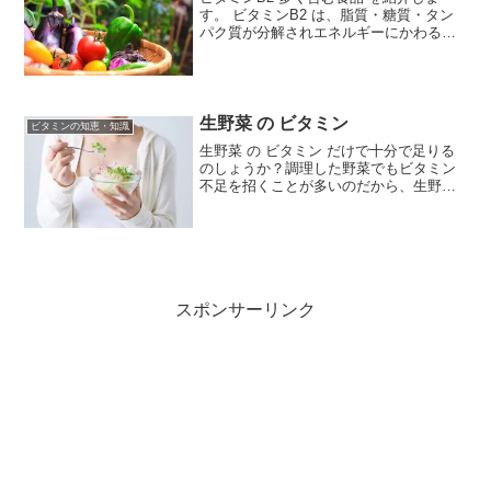
す。 ビタミンB2 は、脂質・糖質・タン
パク質が分解されエネルギーにかわる際
にサポートする栄養素。また、成長促進
にも欠かせないため、「発育ビタミン」
ともよばれます。 この他、皮膚や粘膜、
髪、爪などの細胞...
生野菜 の ビタミン
ビタミンの知恵・知識
生野菜 の ビタミン だけで十分で足りる
のしょうか？調理した野菜でもビタミン
不足を招くことが多いのだから、生野菜
だけではビタミン不足を招いて当然で
す。生野菜だけではビタミン不足になる
のは当然です。火を通したりするとビタ
ミンが減ってしまうから...
スポンサーリンク