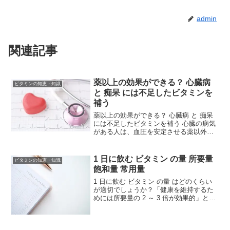
admin
関連記事
薬以上の効果ができる？ 心臓病
ビタミンの知恵・知識
と 痴呆 には不足したビタミンを
補う
薬以上の効果ができる？ 心臓病 と 痴呆
には不足したビタミンを補う 心臓の病気
がある人は、血圧を安定させる薬以外に
ビタミンBの薬が必ず処方されます。ビタ
ミンと薬との関係性、病気の症状にどの
ような作用を及ぼすのでしょうか？動脈
1 日に飲む ビタミン の量 所要量
ビタミンの知恵・知識
硬化の予防コレ...
飽和量 常用量
1 日に飲む ビタミン の量 はどのくらい
が適切でしょうか？「健康を維持するた
めには所要量の 2 ～ 3 倍が効果的」と判
断するのは、このあたりがもっとも都合
のいい量だと算出されるからです。1日に
所要量の2～3倍が効果的ビタミン剤を病