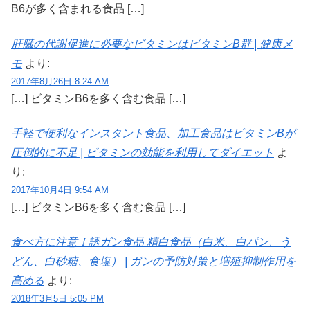
B6が多く含まれる食品 […]
肝臓の代謝促進に必要なビタミンはビタミンB群 | 健康メ
モ
より:
2017年8月26日 8:24 AM
[…] ビタミンB6を多く含む食品 […]
手軽で便利なインスタント食品、加工食品はビタミンBが
圧倒的に不足 | ビタミンの効能を利用してダイエット
よ
り:
2017年10月4日 9:54 AM
[…] ビタミンB6を多く含む食品 […]
食べ方に注意！誘ガン食品 精白食品（白米、白パン、う
どん、白砂糖、食塩） | ガンの予防対策と増殖抑制作用を
高める
より:
2018年3月5日 5:05 PM