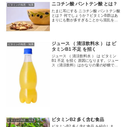
気の治...
ニコチン酸 パントテン酸 とは？
ビタミンの知恵・知識
たまに耳にする ニコチン酸 パントテン酸
とは？ 何でしょうか？ビタミンB群はあ
まりにも数が多すぎることから混乱を避
けるため、性質や内容をあらわす固有名
詞がつけられました。ニコチン酸 と ニコ
チン は別物どちらもB群の ビタミンで
す。ビタミ...
ジュース （ 清涼飲料水 ） は ビ
ビタミンの知恵・知識
タミンB1 不足 を招く
ジュース （ 清涼飲料水 ） は ビタミン
B1 不足 を招く 原因になります。ジュー
ス（清涼飲料）はかなりの量の砂糖で昧
つけされており、その糖質を代謝するた
めに ビタミンB1 が多量に消費され、ビ
タミンB1 不足になります。口当たりがい
いの...
ビタミンB2 多く含む食品
ビタミンの知恵・知識
ビタミンB2 多く含む食品 を紹介しま