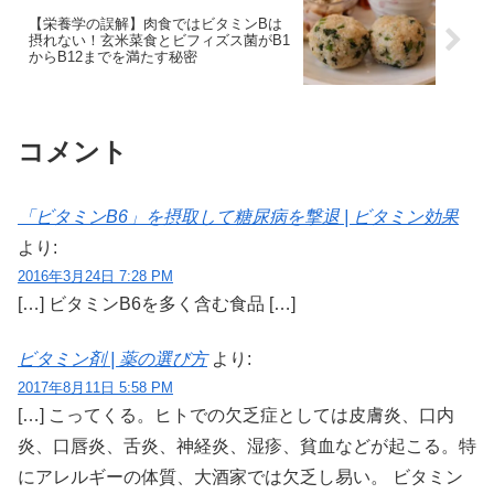
【栄養学の誤解】肉食ではビタミンBは
摂れない！玄米菜食とビフィズス菌がB1
からB12までを満たす秘密
コメント
「ビタミンB6」を摂取して糖尿病を撃退 | ビタミン効果
より:
2016年3月24日 7:28 PM
[…] ビタミンB6を多く含む食品 […]
ビタミン剤 | 薬の選び方
より:
2017年8月11日 5:58 PM
[…] こってくる。ヒトでの欠乏症としては皮膚炎、口内
炎、口唇炎、舌炎、神経炎、湿疹、貧血などが起こる。特
にアレルギーの体質、大酒家では欠乏し易い。 ビタミン