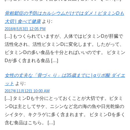
骨粗鬆症の予防はカルシウムだけではダメ！ビタミンDも
大切 | 食べて健康
より:
2016年5月3日 12:05 PM
[…] もつくられていますが、人体ではビタミンDが肝臓で
活性化され、活性ビタミンDに変化します。したがって、
ビタミンDの多い食品を十分とればいいのです。 ビタミン
Dが多く含まれる食品 […]
女性の丈夫な「骨づ＜ り」は35歳までに | αリポ酸 ダイエ
ット
より:
2017年11月12日 10:00 AM
[…] タミンDも十分にとっておくことが大切です。ビタミ
ンDは主としてサケ、ニシンなど北の海の魚や日光乾燥の
シイタケ、キクラゲに多く含まれます。 ビタミンDを多く
含む食品はこちら。 […]