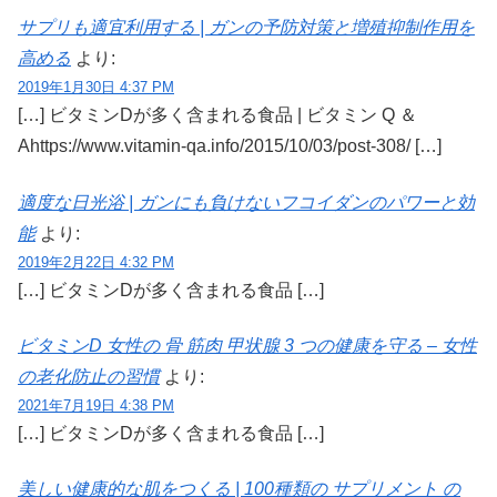
サプリも適宜利用する | ガンの予防対策と増殖抑制作用を
高める
より:
2019年1月30日 4:37 PM
[…] ビタミンDが多く含まれる食品 | ビタミン Q ＆
Ahttps://www.vitamin-qa.info/2015/10/03/post-308/ […]
適度な日光浴 | ガンにも負けないフコイダンのパワーと効
能
より:
2019年2月22日 4:32 PM
[…] ビタミンDが多く含まれる食品 […]
ビタミンD 女性の 骨 筋肉 甲状腺 3 つの健康を守る – 女性
の老化防止の習慣
より:
2021年7月19日 4:38 PM
[…] ビタミンDが多く含まれる食品 […]
美しい健康的な肌をつくる | 100種類の サプリメント の