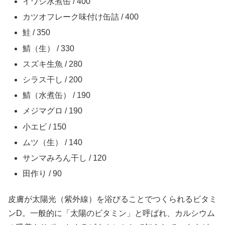
イワシ水煮缶 / 400
カツオフレーク味付け缶詰 / 400
鮭 / 350
鯖（生） / 330
スズキ生魚 / 280
シラス干し / 200
鯖（水煮缶） / 190
メジマグロ / 190
小エビ / 150
ムツ（生） / 140
サンマみろん干し / 120
田作り / 90
皮膚が太陽光（紫外線）を浴びることでつくられるビタミ
ンD。一般的に「太陽のビタミン」と呼ばれ、カルシウム