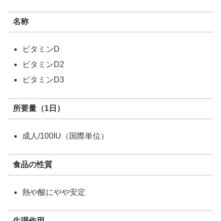
名称
ビタミンD
ビタミンD2
ビタミンD3
所要量（1日）
成人/100IU（国際単位）
食品の性質
熱や酸にやや安定
生理作用