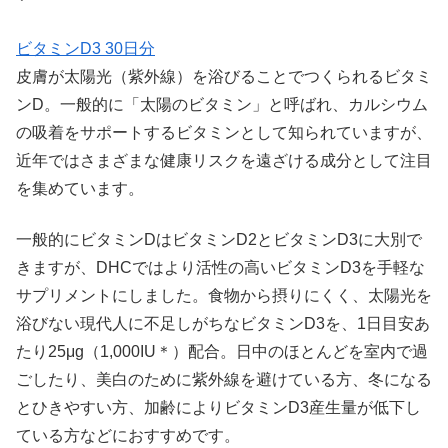
ビタミンD3 30日分
皮膚が太陽光（紫外線）を浴びることでつくられるビタミ
ンD。一般的に「太陽のビタミン」と呼ばれ、カルシウム
の吸着をサポートするビタミンとして知られていますが、
近年ではさまざまな健康リスクを遠ざける成分として注目
を集めています。
一般的にビタミンDはビタミンD2とビタミンD3に大別で
きますが、DHCではより活性の高いビタミンD3を手軽な
サプリメントにしました。食物から摂りにくく、太陽光を
浴びない現代人に不足しがちなビタミンD3を、1日目安あ
たり25μg（1,000IU＊）配合。日中のほとんどを室内で過
ごしたり、美白のために紫外線を避けている方、冬になる
とひきやすい方、加齢によりビタミンD3産生量が低下し
ている方などにおすすめです。