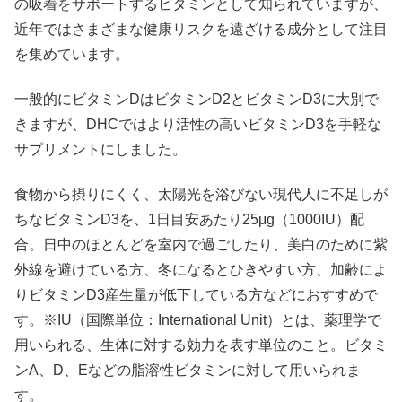
の吸着をサポートするビタミンとして知られていますが、
近年ではさまざまな健康リスクを遠ざける成分として注目
を集めています。
一般的にビタミンDはビタミンD2とビタミンD3に大別で
きますが、DHCではより活性の高いビタミンD3を手軽な
サプリメントにしました。
食物から摂りにくく、太陽光を浴びない現代人に不足しが
ちなビタミンD3を、1日目安あたり25μg（1000IU）配
合。日中のほとんどを室内で過ごしたり、美白のために紫
外線を避けている方、冬になるとひきやすい方、加齢によ
りビタミンD3産生量が低下している方などにおすすめで
す。※IU（国際単位：International Unit）とは、薬理学で
用いられる、生体に対する効力を表す単位のこと。ビタミ
ンA、D、Eなどの脂溶性ビタミンに対して用いられま
す。