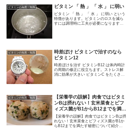
ビタミン 「 熱 」 「 水 」 に弱い
ビタミンの知恵・知識
ビタミン 「 熱 」 「 水 」 に弱い という
特徴があります。ビタミンのロスを減ら
すには調理時に工夫が必要になります。
水溶性のビタミンは煮汁にも流出するた
め、野菜を食べるなら煮るよりも炒める
ほうがおすすめです。また、煮る際にも
さっと湯がく...
時差ぼけ ビタミンで治すのなら
ビタミンの知恵・知識
ビタミン12
時差ぼけを治す ビタミンB12 は体内時計
の周期の修正に役立ちます。ストレス解
消に効果が大きい ビタミンC をたくさん
摂取しておくのがポイントです。こうし
たビタミンを中心した時差ボケ対策以外
にもうひとつふたつ時差ボケ対策を行う
とより効果的です。
【栄養学の誤解】肉食ではビタミ
ビタミンの知恵・知識
ンBは摂れない！玄米菜食とビフ
ィズス菌がB1からB12までを満た
す秘密
【栄養学の誤解】肉食ではビタミンBは摂
れない！玄米菜食とビフィズス菌がB1か
らB12までを満たす秘密について紹介し
ます。玄米菜食は現代人に不足しがちな