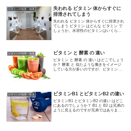
ビタミンB群 がしっかり摂れる ことがメ
リットのひとつといえます。玄米菜食を
失われる ビタミン 体からすぐに
ビタミンの知恵・知識
推奨している...
排泄されてしまう
失われる ビタミン 体からすぐに排泄され
てしまう ビタミン はどんな ビタミン で
しょうか。水溶性のビタミンはいくら大
量にとっても危険はありません。
ビタミン と 酵素 の 違い
ビタミンの知恵・知識
ビタミン と 酵素 の 違い はどこでしょう
か？ 酵素 と 似たような働きをイメージ
している方が多いのですが、ビタミン と
の大きな違いは、酵素が肝臓の働きによ
って体内でつくられるのに、ビタミン は
体内ではつくられないことです。酵素 と
は 体...
ビタミンB1 とビタミンB2 の違い
ビタミンの知恵・知識
ビタミンB1 とビタミンB2 の違い はどこ
にあるのでしょうか？ B1 と B2 は兄弟の
ように見えるのですが兄弟ではありませ
ん。脂溶性 ビタミンA と区別するために
ビタミンBと命名されただけです。脚気は
B1 不足 口内炎は B2 不足ビ...