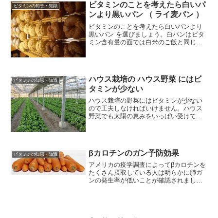
ビタミンのことを考えたら白いパ
ビタミンの知恵・知識
ンより黒いパン （ ライ麦パン ）
ビタミンのことを考えたら白いパンより
黒いパン を選びましょう。白パンはビタ
ミン含有量の面では白米のご飯と同じで
す。ビタミンB群をたくさん含んだ黒パン
に ライ麦パン にはかないません。
ハウス栽培の ハウス野菜 にはビ
ビタミンの知恵・知識
タミンが少ない
ハウス栽培の野菜にはビタミンが少ない
ので工夫しなければいけません。ハウス
野菜でも太陽の恵みをいっぱい受けて成
育すればビタミンは増えます。春から秋
にかけてのハウス野菜はビタミンたっぷ
りです。スーパーで野菜を購入する際、
土がついている野菜は購...
βカロチンのガン予防効果
ビタミンの知恵・知識
アメリカの疫学調査によってβカロチンを
たくさん摂取している人は明らかに肺ガ
ンの発生率が低いことが確認されまし
た。βカロチンには「兄弟」がいるβカロ
チンには幾何学異性体といって、恰好は
同じなのに性質の異なる「兄弟」が存在
します。その化学構造を...