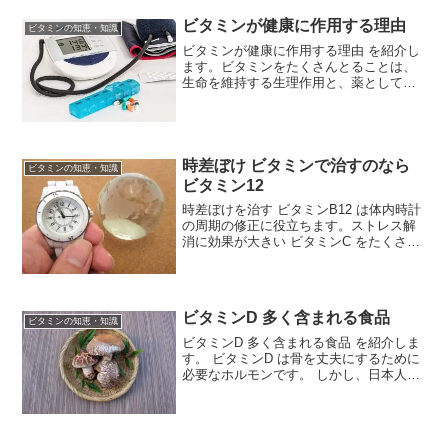
ビタミンが健康に作用する理由
ビタミンの知恵・知識
ビタミンが健康に作用する理由 を紹介し
ます。ビタミンをたくさんとることは、
生命を維持する生理作用と、薬として働
く薬理作用を同時に満たす働きがありま
す。
時差ぼけ ビタミンで治すのなら
ビタミンの知恵・知識
ビタミン12
時差ぼけを治す ビタミンB12 は体内時計
の周期の修正に役立ちます。ストレス解
消に効果が大きい ビタミンC をたくさん
摂取しておくのがポイントです。こうし
たビタミンを中心した時差ボケ対策以外
にもうひとつふたつ時差ボケ対策を行う
とより効果的です。
ビタミンD 多く含まれる食品
ビタミンの知恵・知識
ビタミンD 多く含まれる食品 を紹介しま
す。 ビタミンD は骨を丈夫にするために
必要なホルモンです。 しかし、日本人の
ほとんどの人で ビタミンD は不足してお
り、 4 割で欠乏しています。 ビタミンD
が不足すると血中カルシウム濃度を維持
す...