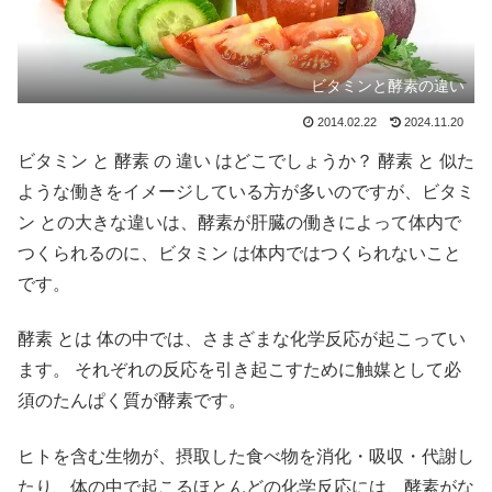
ビタミンと酵素の違い
2014.02.22
2024.11.20
ビタミン と 酵素 の 違い はどこでしょうか？ 酵素 と 似た
ような働きをイメージしている方が多いのですが、ビタミ
ン との大きな違いは、酵素が肝臓の働きによって体内で
つくられるのに、ビタミン は体内ではつくられないこと
です。
酵素 とは 体の中では、さまざまな化学反応が起こってい
ます。 それぞれの反応を引き起こすために触媒として必
須のたんぱく質が酵素です。
ヒトを含む生物が、摂取した食べ物を消化・吸収・代謝し
たり、体の中で起こるほとんどの化学反応には、酵素がな