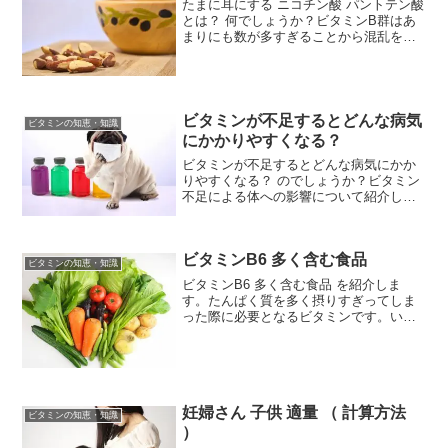
たまに耳にする ニコチン酸 パントテン酸
とは？ 何でしょうか？ビタミンB群はあ
まりにも数が多すぎることから混乱を避
けるため、性質や内容をあらわす固有名
詞がつけられました。ニコチン酸 と ニコ
チン は別物どちらもB群の ビタミンで
す。ビタミ...
ビタミンが不足するとどんな病気
ビタミンの知恵・知識
にかかりやすくなる？
ビタミンが不足するとどんな病気にかか
りやすくなる？ のでしょうか？ビタミン
不足による体への影響について紹介しま
す。 ビタミンA 欠乏 トリ目 ビタミンB1
欠乏 脚気 ビタミンC 欠乏 壊血病 ビタミ
ンD 欠乏 くる病 ビタミンB2 欠乏 ...
ビタミンB6 多く含む食品
ビタミンの知恵・知識
ビタミンB6 多く含む食品 を紹介しま
す。たんぱく質を多く摂りすぎってしま
った際に必要となるビタミンです。いわ
ゆる食べ過ぎで胃がもたれてしまってい
るような時は基本的にこのビタミンB6 が
必要です。生理作用たんぱく質の成分で
あるアミノ酸の合成...
妊婦さん 子供 適量 （ 計算方法
ビタミンの知恵・知識
）