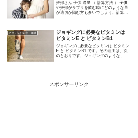
妊婦さん 子供 適量 （ 計算方法 ） 子供
や妊婦がサプリを飲む時にどのような量
が適切か悩む方も多いでしょう。計算方
法を紹介します。子供に飲ませる場合は
適量の数式がある14歳以上になれば大人
と同量でまったく問題ないでしょう。14
ジョギングに必要なビタミンは
歳未満の子...
ビタミンの知恵・知識
ビタミンE と ビタミンB1
ジョギングに必要なビタミンは ビタミン
E と ビタミンB1 です。その理由は、次
のとおりです。ジョギングのような、ゆ
るやかに走る運動は有酸素運動と呼ばれ
ます。運動のエネルギー源としてグリコ
ーゲンのほかに体脂肪を使い、そのとき
十分な酸素が必要...
スポンサーリンク