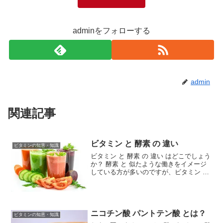
adminをフォローする
admin
関連記事
ビタミン と 酵素 の 違い
ビタミンの知恵・知識
ビタミン と 酵素 の 違い はどこでしょう
か？ 酵素 と 似たような働きをイメージ
している方が多いのですが、ビタミン と
の大きな違いは、酵素が肝臓の働きによ
って体内でつくられるのに、ビタミン は
体内ではつくられないことです。酵素 と
は 体...
ニコチン酸 パントテン酸 とは？
ビタミンの知恵・知識