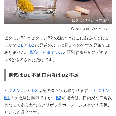
ビタミンB1とB2の違い
2014.03.15
2024.11.20
ビタミンB1 とビタミンB2 の違い はどこにあるのでしょ
うか？
B1
と
B2
は兄弟のように見えるのですが兄弟では
ありません。
脂溶性 ビタミンA
と区別するためにビタミ
ンBと命名されただけです。
脚気は B1 不足 口内炎は B2 不足
ビタミンB1
と
B2
はその欠乏症も異なります。
ビタミン
B1
の欠乏症は脚気ですが、
B2
の場合は、口内炎や口角炎
となってあらわれるアリボフラボーノーシスという病気、
といった具合です。