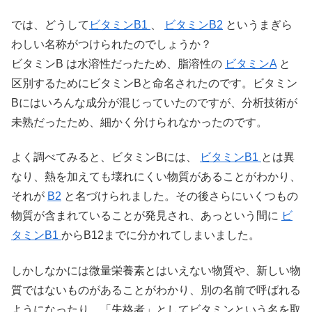
では、どうして
ビタミンB1
、
ビタミンB2
というまぎら
わしい名称がつけられたのでしょうか？
ビタミンB は水溶性だったため、脂溶性の
ビタミンA
と
区別するためにビタミンBと命名されたのです。ビタミン
Bにはいろんな成分が混じっていたのですが、分析技術が
未熟だったため、細かく分けられなかったのです。
よく調べてみると、ビタミンBには、
ビタミンB1
とは異
なり、熱を加えても壊れにくい物質があることがわかり、
それが
B2
と名づけられました。その後さらにいくつもの
物質が含まれていることが発見され、あっという間に
ビ
タミンB1
からB12までに分かれてしまいました。
しかしなかには微量栄養素とはいえない物質や、新しい物
質ではないものがあることがわかり、別の名前で呼ばれる
ようになったり、「失格者」としてビタミンという名を取