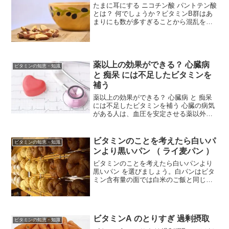
たまに耳にする ニコチン酸 パントテン酸
とは？ 何でしょうか？ビタミンB群はあ
まりにも数が多すぎることから混乱を避
けるため、性質や内容をあらわす固有名
詞がつけられました。ニコチン酸 と ニコ
チン は別物どちらもB群の ビタミンで
す。ビタミ...
薬以上の効果ができる？ 心臓病
ビタミンの知恵・知識
と 痴呆 には不足したビタミンを
補う
薬以上の効果ができる？ 心臓病 と 痴呆
には不足したビタミンを補う 心臓の病気
がある人は、血圧を安定させる薬以外に
ビタミンBの薬が必ず処方されます。ビタ
ミンと薬との関係性、病気の症状にどの
ような作用を及ぼすのでしょうか？動脈
ビタミンのことを考えたら白いパ
ビタミンの知恵・知識
硬化の予防コレ...
ンより黒いパン （ ライ麦パン ）
ビタミンのことを考えたら白いパンより
黒いパン を選びましょう。白パンはビタ
ミン含有量の面では白米のご飯と同じで
す。ビタミンB群をたくさん含んだ黒パン
に ライ麦パン にはかないません。
ビタミンA のとりすぎ 過剰摂取
ビタミンの知恵・知識