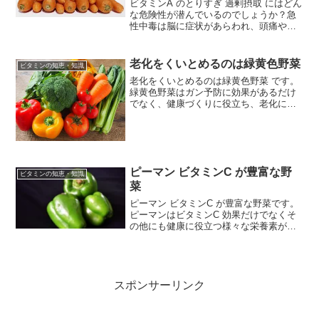
ビタミンA のとりすぎ 過剰摂取 にはどん
な危険性が潜んでいるのでしょうか？急
性中毒は脳に症状があらわれ、頭痛や吐
き気に見舞われます。頭痛が特徴的であ
るほか、急性の過剰症としては脳脊髄液
圧の上昇などがあります。慢性中毒にな
老化をくいとめるのは緑黄色野菜
ビタミンの知恵・知識
ると肝臓がはれたり...
老化をくいとめるのは緑黄色野菜 です。
緑黄色野菜はガン予防に効果があるだけ
でなく、健康づくりに役立ち、老化にも
ブレーキをかける優れた食材です。緑黄
色野菜の βカロチン が老化を防ぐビタミ
ンA はガンの予防に効果があるため、積
極的に摂取したい...
ピーマン ビタミンC が豊富な野
ビタミンの知恵・知識
菜
ピーマン ビタミンC が豊富な野菜です。
ピーマンはビタミンC 効果だけでなくそ
の他にも健康に役立つ様々な栄養素が含
まれています。以下に、ピーマンの栄養
価と健康効果についてまとめました。ピ
ーマン ビタミンC が多いピーマンの独特
な香りは「ピラ...
スポンサーリンク