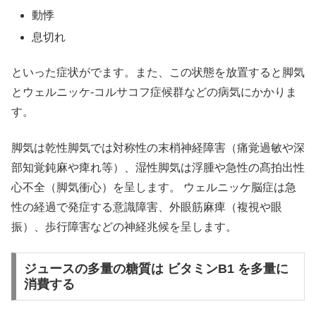
動悸
息切れ
といった症状がでます。また、この状態を放置すると脚気
とウェルニッケ-コルサコフ症候群などの病気にかかりま
す。
脚気は乾性脚気では対称性の末梢神経障害（痛覚過敏や深
部知覚鈍麻や痺れ等）、湿性脚気は浮腫や急性の髙拍出性
心不全（脚気衝心）を呈します。 ウェルニッケ脳症は急
性の経過で発症する意識障害、外眼筋麻痺（複視や眼
振）、歩行障害などの神経兆候を呈します。
ジュースの多量の糖質は ビタミンB1 を多量に
消費する