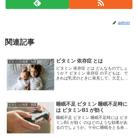
admin
関連記事
ビタミン 依存症 とは
ビタミンの知恵・知識
ビタミン 依存症 とは どんなものでしょ
うか？ ビタミン 依存症 の子どもは、で
きれば乳児のときに発見して、欠乏した
ビタミンを大量にとらせないと成長が大
幅に遅れてしまいます。一般的にはビタ
ミン 依存症は水溶性ビタミンで依存症が
生じやすくなります。
睡眠不足 ビタミン 睡眠不足時に
ビタミンの知恵・知識
は ビタミンB1 が効く
睡眠不足 ビタミン 睡眠不足時には ビタ
ミンB1 が効く のはどのような効果があ
るのでしょうか。十分に睡眠をとる余裕
がないときは、神経の働きを活発にする
ビタミンB1 を積極的に摂取するように心