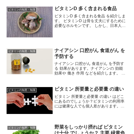
がけます。
ビタミンD 多く含まれる食品
ビタミンの知恵・知識
ビタミンD 多く含まれる食品 を紹介しま
す。 ビタミンD は骨を丈夫にするために
必要なホルモンです。 しかし、日本人の
ほとんどの人で ビタミンD は不足してお
り、 4 割で欠乏しています。 ビタミンD
が不足すると血中カルシウム濃度を維持
す...
ナイアシン 口腔がん 食道がん を
ビタミンの知恵・知識
予防する
ナイアシン 口腔がん 食道がん を予防す
る 効果があります。ナイアシンの 効能
効果や 働き 作用 などを紹介します。 ナ
イアシン はナイアシンアミド （ ニコチ
ンアミド ） と ナイアシン （ ニコチン酸
） の総称です。 ナイアシン は...
ビタミン 所要量と必要量 の違い
ビタミンの知恵・知識
ビタミン 所要量と必要量 の違い はどこ
にあるのでしょうか？ビタミンの利用率
には健康な人でも個人差があります。年
齢、性別、労働量によってビタミン所要
量は決まります。1 日に飲む ビタミン の
量 所要量 飽和量 常用量 を紹介していま
す。所要...
野菜をしっかり摂れば ビタミン
ビタミンの知恵・知識
は十分 でしょうか？ 主要 緑黄色